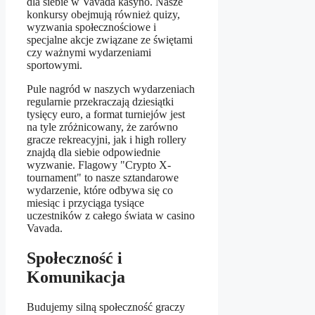
dla siebie w Vavada kasyno. Nasze
konkursy obejmują również quizy,
wyzwania społecznościowe i
specjalne akcje związane ze świętami
czy ważnymi wydarzeniami
sportowymi.
Pule nagród w naszych wydarzeniach
regularnie przekraczają dziesiątki
tysięcy euro, a format turniejów jest
na tyle zróżnicowany, że zarówno
gracze rekreacyjni, jak i high rollery
znajdą dla siebie odpowiednie
wyzwanie. Flagowy "Crypto X-
tournament" to nasze sztandarowe
wydarzenie, które odbywa się co
miesiąc i przyciąga tysiące
uczestników z całego świata w casino
Vavada.
Społeczność i
Komunikacja
Budujemy silną społeczność graczy