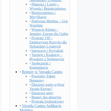
Płatności i Limity –
Wygoda i Bezpieczeństwo
Bezpieczeństwo i
Weryfikacja
Platforma Mobilna – Graj
Wszędzie
Wsparcie Klienta –
Jesteśmy Zawsze dla Ciebie
Program VIP –
Ekskluzywne Korzyści dla
Najbardziej Lojalnych
Innowacje i Przyszłość
Turnieje i Konkursy –
Rywalizuj z Najlepszymi
Społeczność i
Komunikacja
Bonusy w Vavada Casino
Powitalny Pakiet
Bonusowy
Dlaczego warto wybrać
Vavada Kasyno?
Darmowe spiny
Bonusy bez depozytu
Program lojalnościowy
Vavada Casino Aplikacja
Mobilna