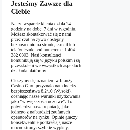
Jesteśmy Zawsze dla
Ciebie
Nasze wsparcie klienta działa 24
godziny na dobę, 7 dni w tygodniu.
Możesz skontaktować się z nami
przez czat na żywo dostępny
bezpośrednio na stronie, e-mail lub
telefonicznie pod numerem +1 404
382 0303. Nasi konsultanci
komunikują się w języku polskim i są
przeszkoleni we wszystkich aspektach
działania platformy.
Cieszymy się uznaniem w branży –
Casino Guru przyznało nam indeks
bezpieczeństwa 8.2/10 (Wysoki),
oceniając nasze warunki użytkowania
jako "w większości uczciwe". To
potwierdza naszą reputację jako
jednego z najbardziej zaufanych
operatorów na rynku. Opinie graczy
konsekwentnie podkreślają nasze
mocne strony: szybkie wypłaty,