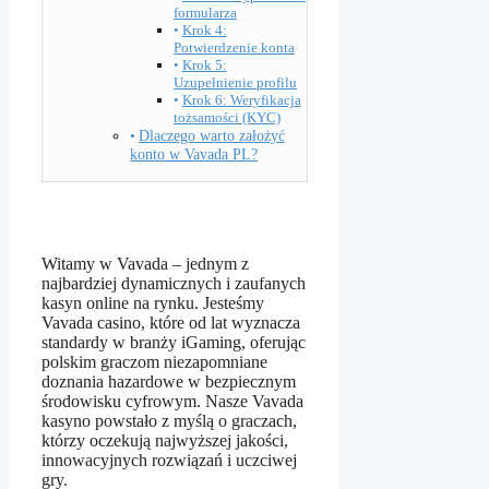
formularza
Krok 4:
Potwierdzenie konta
Krok 5:
Uzupełnienie profilu
Krok 6: Weryfikacja
tożsamości (KYC)
Dlaczego warto założyć
konto w Vavada PL?
Witamy w Vavada – jednym z
najbardziej dynamicznych i zaufanych
kasyn online na rynku. Jesteśmy
Vavada casino, które od lat wyznacza
standardy w branży iGaming, oferując
polskim graczom niezapomniane
doznania hazardowe w bezpiecznym
środowisku cyfrowym. Nasze Vavada
kasyno powstało z myślą o graczach,
którzy oczekują najwyższej jakości,
innowacyjnych rozwiązań i uczciwej
gry.