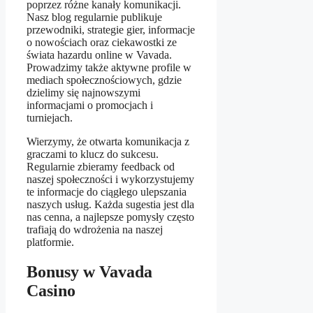
poprzez różne kanały komunikacji.
Nasz blog regularnie publikuje
przewodniki, strategie gier, informacje
o nowościach oraz ciekawostki ze
świata hazardu online w Vavada.
Prowadzimy także aktywne profile w
mediach społecznościowych, gdzie
dzielimy się najnowszymi
informacjami o promocjach i
turniejach.
Wierzymy, że otwarta komunikacja z
graczami to klucz do sukcesu.
Regularnie zbieramy feedback od
naszej społeczności i wykorzystujemy
te informacje do ciągłego ulepszania
naszych usług. Każda sugestia jest dla
nas cenna, a najlepsze pomysły często
trafiają do wdrożenia na naszej
platformie.
Bonusy w Vavada
Casino