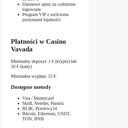
Darmowe spiny za codzienne
logowanie
Program VIP z sześcioma
poziomami lojalności
Płatności w Casino
Vavada
Minimalny depozyt: 1 € (krypto) lub
10 € (karty)
Minimalna wypłata: 15 €
Dostępne metody
Visa / Mastercard
Skrill, Neteller, Piastrix
BLIK, Przelewy24
Bitcoin, Ethereum, USDT,
TON, BNB