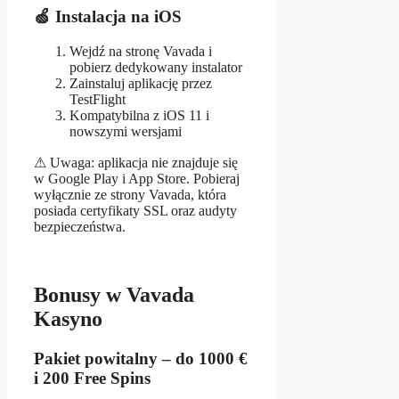
🍏 Instalacja na iOS
Wejdź na stronę Vavada i
pobierz dedykowany instalator
Zainstaluj aplikację przez
TestFlight
Kompatybilna z iOS 11 i
nowszymi wersjami
⚠ Uwaga: aplikacja nie znajduje się
w Google Play i App Store. Pobieraj
wyłącznie ze strony Vavada, która
posiada certyfikaty SSL oraz audyty
bezpieczeństwa.
Bonusy w Vavada
Kasyno
Pakiet powitalny – do 1000 €
i 200 Free Spins