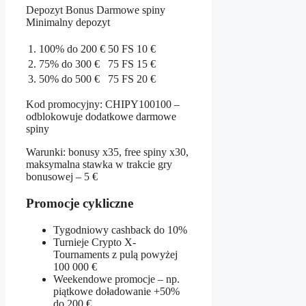
Depozyt Bonus Darmowe spiny
Minimalny depozyt
1.
100% do 200 €
50 FS
10 €
2.
75% do 300 €
75 FS
15 €
3.
50% do 500 €
75 FS
20 €
Kod promocyjny: CHIPY100100 –
odblokowuje dodatkowe darmowe
spiny
Warunki: bonusy x35, free spiny x30,
maksymalna stawka w trakcie gry
bonusowej – 5 €
Promocje cykliczne
Tygodniowy cashback do 10%
Turnieje Crypto X-
Tournaments z pulą powyżej
100 000 €
Weekendowe promocje – np.
piątkowe doładowanie +50%
do 200 €