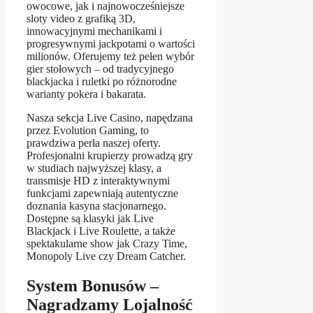
owocowe, jak i najnowocześniejsze
sloty video z grafiką 3D,
innowacyjnymi mechanikami i
progresywnymi jackpotami o wartości
milionów. Oferujemy też pełen wybór
gier stołowych – od tradycyjnego
blackjacka i ruletki po różnorodne
warianty pokera i bakarata.
Nasza sekcja Live Casino, napędzana
przez Evolution Gaming, to
prawdziwa perła naszej oferty.
Profesjonalni krupierzy prowadzą gry
w studiach najwyższej klasy, a
transmisje HD z interaktywnymi
funkcjami zapewniają autentyczne
doznania kasyna stacjonarnego.
Dostępne są klasyki jak Live
Blackjack i Live Roulette, a także
spektakularne show jak Crazy Time,
Monopoly Live czy Dream Catcher.
System Bonusów –
Nagradzamy Lojalność