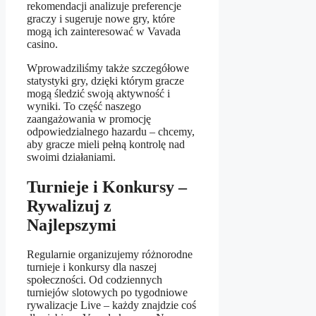
rekomendacji analizuje preferencje
graczy i sugeruje nowe gry, które
mogą ich zainteresować w Vavada
casino.
Wprowadziliśmy także szczegółowe
statystyki gry, dzięki którym gracze
mogą śledzić swoją aktywność i
wyniki. To część naszego
zaangażowania w promocję
odpowiedzialnego hazardu – chcemy,
aby gracze mieli pełną kontrolę nad
swoimi działaniami.
Turnieje i Konkursy –
Rywalizuj z
Najlepszymi
Regularnie organizujemy różnorodne
turnieje i konkursy dla naszej
społeczności. Od codziennych
turniejów slotowych po tygodniowe
rywalizacje Live – każdy znajdzie coś