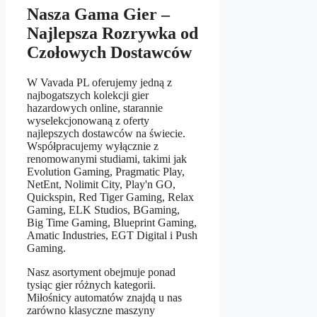
Nasza Gama Gier –
Najlepsza Rozrywka od
Czołowych Dostawców
W Vavada PL oferujemy jedną z
najbogatszych kolekcji gier
hazardowych online, starannie
wyselekcjonowaną z oferty
najlepszych dostawców na świecie.
Współpracujemy wyłącznie z
renomowanymi studiami, takimi jak
Evolution Gaming, Pragmatic Play,
NetEnt, Nolimit City, Play'n GO,
Quickspin, Red Tiger Gaming, Relax
Gaming, ELK Studios, BGaming,
Big Time Gaming, Blueprint Gaming,
Amatic Industries, EGT Digital i Push
Gaming.
Nasz asortyment obejmuje ponad
tysiąc gier różnych kategorii.
Miłośnicy automatów znajdą u nas
zarówno klasyczne maszyny