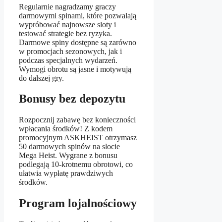
Regularnie nagradzamy graczy
darmowymi spinami, które pozwalają
wypróbować najnowsze sloty i
testować strategie bez ryzyka.
Darmowe spiny dostępne są zarówno
w promocjach sezonowych, jak i
podczas specjalnych wydarzeń.
Wymogi obrotu są jasne i motywują
do dalszej gry.
Bonusy bez depozytu
Rozpocznij zabawę bez konieczności
wpłacania środków! Z kodem
promocyjnym ASKHEIST otrzymasz
50 darmowych spinów na slocie
Mega Heist. Wygrane z bonusu
podlegają 10-krotnemu obrotowi, co
ułatwia wypłatę prawdziwych
środków.
Program lojalnościowy