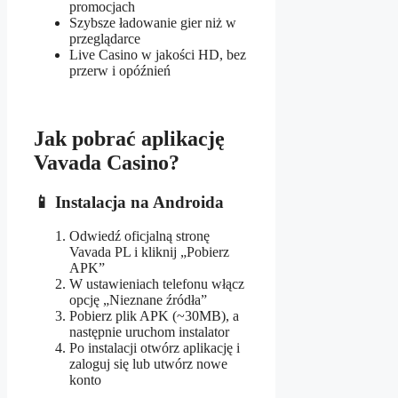
promocjach
Szybsze ładowanie gier niż w
przeglądarce
Live Casino w jakości HD, bez
przerw i opóźnień
Jak pobrać aplikację
Vavada Casino?
📱 Instalacja na Androida
Odwiedź oficjalną stronę
Vavada PL i kliknij „Pobierz
APK”
W ustawieniach telefonu włącz
opcję „Nieznane źródła”
Pobierz plik APK (~30MB), a
następnie uruchom instalator
Po instalacji otwórz aplikację i
zaloguj się lub utwórz nowe
konto