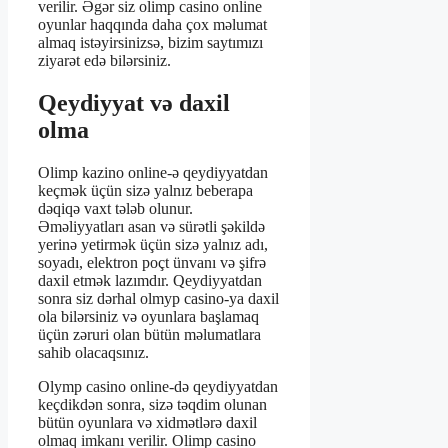
verilir. Əgər siz olimp casino online
oyunlar haqqında daha çox məlumat
almaq istəyirsinizsə, bizim saytımızı
ziyarət edə bilərsiniz.
Qeydiyyat və daxil
olma
Olimp kazino online-ə qeydiyyatdan
keçmək üçün sizə yalnız beberapa
dəqiqə vaxt tələb olunur.
Əməliyyatları asan və sürətli şəkildə
yerinə yetirmək üçün sizə yalnız adı,
soyadı, elektron poçt ünvanı və şifrə
daxil etmək lazımdır. Qeydiyyatdan
sonra siz dərhal olmyp casino-ya daxil
ola bilərsiniz və oyunlara başlamaq
üçün zəruri olan bütün məlumatlara
sahib olacaqsınız.
Olymp casino online-də qeydiyyatdan
keçdikdən sonra, sizə təqdim olunan
bütün oyunlara və xidmətlərə daxil
olmaq imkanı verilir. Olimp casino