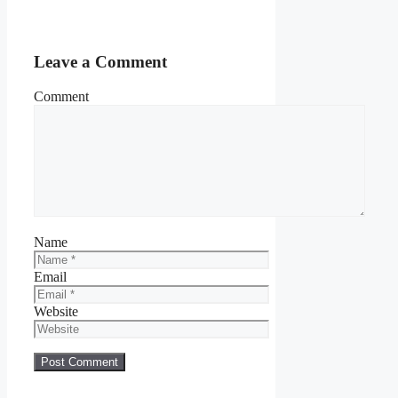
Leave a Comment
Comment
Name
Email
Website