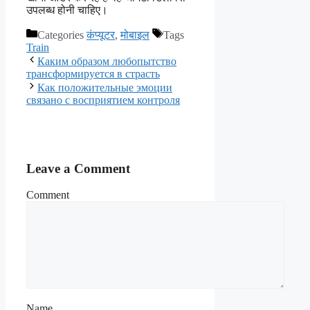
उपलब्ध होनी चाहिए।
Categories
कंप्यूटर
,
मोबाइल
Tags
Train
Каким образом любопытство
трансформируется в страсть
Как положительные эмоции
связано с восприятием контроля
Leave a Comment
Comment
Name