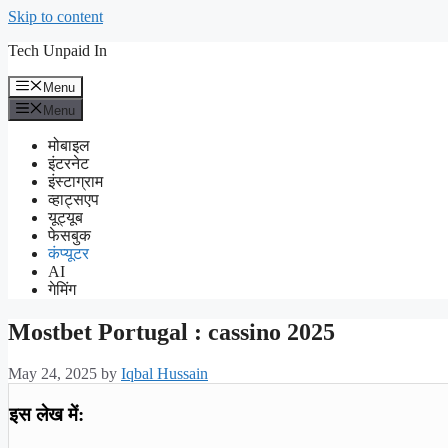
Skip to content
Tech Unpaid In
Menu
Menu
मोबाइल
इंटरनेट
इंस्टाग्राम
व्हाट्सएप
यूट्यूब
फेसबुक
कंप्यूटर
AI
गेमिंग
Mostbet Portugal : cassino 2025
May 24, 2025
by
Iqbal Hussain
इस लेख में: