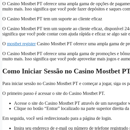
O Casino Mostbet PT oferece uma ampla gama de opções de pagamento, 
muito mais. Isso significa que você pode fazer depósitos e saques com
O Casino Mostbet PT tem um suporte ao cliente eficaz
O Casino Mostbet PT tem um suporte ao cliente eficaz, disponível 24
significa que você pode contar com ajuda rápida e eficaz se algo sair 
O
mostbet register
Casino Mostbet PT oferece uma ampla gama de p
O Casino Mostbet PT oferece uma ampla gama de promoções e bônus p
muito mais. Isso significa que você pode aproveitar mais jogos e aum
Como Iniciar Sessão no Casino Mostbet P
Para iniciar sessão no Casino Mostbet PT e começar a jogar, siga os p
O primeiro passo é acessar o site do Casino Mostbet PT.
Acesse o site do Casino Mostbet PT através de um navegador 
Clique no botão “Entrar” localizado na parte superior direita da
Em seguida, você será redirecionado para a página de login.
Insira seu endereço de e-mail ou número de telefone registrad