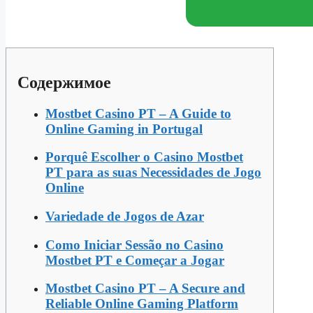
Содержимое
Mostbet Casino PT – A Guide to
Online Gaming in Portugal
Porquê Escolher o Casino Mostbet
PT para as suas Necessidades de Jogo
Online
Variedade de Jogos de Azar
Como Iniciar Sessão no Casino
Mostbet PT e Começar a Jogar
Mostbet Casino PT – A Secure and
Reliable Online Gaming Platform