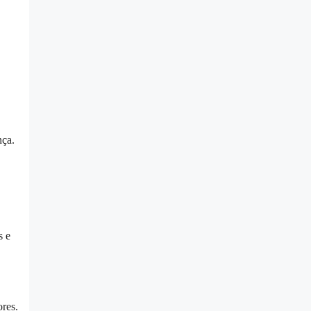
nça.
s e
ores.