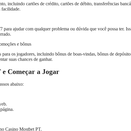
incluindo cartões de crédito, cartões de débito, transferências bancá
 facilidade.
/7 para ajudar com qualquer problema ou dúvida que você possa ter. Is
errado.
romoções e bônus
ara os jogadores, incluindo bônus de boas-vindas, bônus de depósito
entar suas chances de ganhar.
T e Começar a Jogar
assos abaixo:
web.
 página.
o no Casino Mostbet PT.