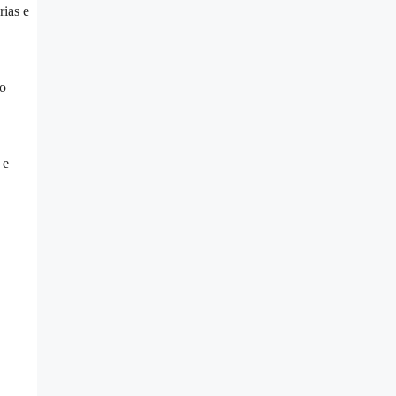
rias e
so
 e