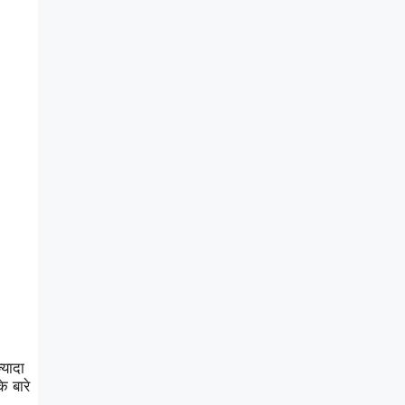
्यादा
े बारे