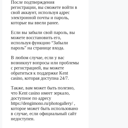
После подтверждения
регистрации, вы сможете войти в
свой аккаунт, используя адрес
электронной почты и пароль,
которые вы ввели ранее.
Если вы забыли свой пароль, вы
можете восстановить его,
используя функцию “Забыли
пароль” на странице входа.
В любом случае, если у вас
возникнут вопросы или проблемы
с регистрацией, вы можете
обратиться к поддержке Kent
casino, которая доступна 24/7.
Также, вам может быть полезно,
что Kent casino имеет зеркало,
доступное по адресу
https://dengimono.ru/photogallery/ ,
которое может быть использовано
в случае, если официальный сайт
недоступен.