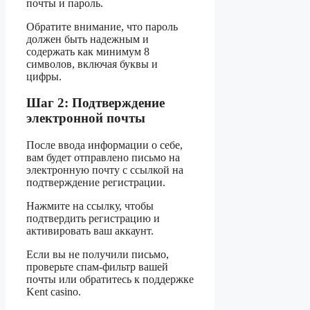
почты и пароль.
Обратите внимание, что пароль
должен быть надежным и
содержать как минимум 8
символов, включая буквы и
цифры.
Шаг 2: Подтверждение
электронной почты
После ввода информации о себе,
вам будет отправлено письмо на
электронную почту с ссылкой на
подтверждение регистрации.
Нажмите на ссылку, чтобы
подтвердить регистрацию и
активировать ваш аккаунт.
Если вы не получили письмо,
проверьте спам-фильтр вашей
почты или обратитесь к поддержке
Kent casino.