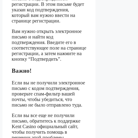
регистрации. В этом письме будет
указан код подтверждения,
который вам нужно ввести на
странице регистрации.
Вам нужно открыть электронное
письмо и найти код
подтверждения. Введите его в
соответствующее поле на странице
регистрации, а затем нажмите на
кнопку “Подтвердить”.
Важно!
Если вы не получили электронное
письмо с кодом подтверждения,
проверьте спам-фильтр вашей
почты, чтобы убедиться, что
письмо не было отправлено туда.
Если вы все еще не получили
письмо, обратитесь к поддержке
Kent Casino официальный сайт,
чтобы получить помощь в
решении этой проблемы.