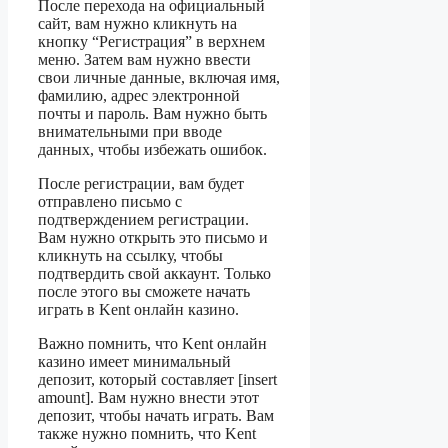
После перехода на официальный
сайт, вам нужно кликнуть на
кнопку “Регистрация” в верхнем
меню. Затем вам нужно ввести
свои личные данные, включая имя,
фамилию, адрес электронной
почты и пароль. Вам нужно быть
внимательными при вводе
данных, чтобы избежать ошибок.
После регистрации, вам будет
отправлено письмо с
подтверждением регистрации.
Вам нужно открыть это письмо и
кликнуть на ссылку, чтобы
подтвердить свой аккаунт. Только
после этого вы сможете начать
играть в Kent онлайн казино.
Важно помнить, что Kent онлайн
казино имеет минимальный
депозит, который составляет [insert
amount]. Вам нужно внести этот
депозит, чтобы начать играть. Вам
также нужно помнить, что Kent