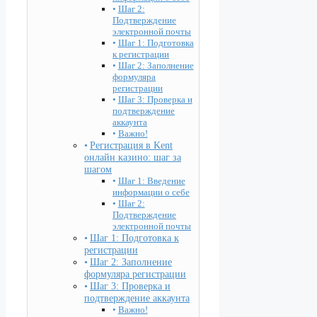
Шаг 2:
Подтверждение
электронной почты
Шаг 1: Подготовка
к регистрации
Шаг 2: Заполнение
формуляра
регистрации
Шаг 3: Проверка и
подтверждение
аккаунта
Важно!
Регистрация в Kent
онлайн казино: шаг за
шагом
Шаг 1: Введение
информации о себе
Шаг 2:
Подтверждение
электронной почты
Шаг 1: Подготовка к
регистрации
Шаг 2: Заполнение
формуляра регистрации
Шаг 3: Проверка и
подтверждение аккаунта
Важно!