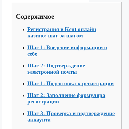
Содержимое
Регистрация в Kent онлайн
казино: шаг за шагом
Шаг 1: Введение информации о
себе
Шаг 2: Подтверждение
электронной почты
Шаг 1: Подготовка к регистрации
Шаг 2: Заполнение формуляра
регистрации
Шаг 3: Проверка и подтверждение
аккаунта