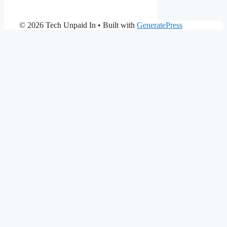
© 2026 Tech Unpaid In
• Built with
GeneratePress