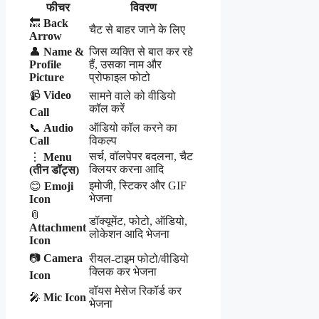
फीचर
विवरण
🔙
Back
चैट से बाहर जाने के लिए
Arrow
👤
Name &
जिस व्यक्ति से बात कर रहे
Profile
हैं, उसका नाम और
Picture
प्रोफाइल फोटो
📹
Video
सामने वाले को वीडियो
कॉल करें
Call
📞
Audio
ऑडियो कॉल करने का
Call
विकल्प
सर्च, वॉलपेपर बदलना, चैट
⋮
Menu
क्लियर करना आदि
(तीन डॉट्स)
इमोजी, स्टिकर और GIF
😊
Emoji
भेजना
Icon
📎
डॉक्यूमेंट, फोटो, ऑडियो,
Attachment
लोकेशन आदि भेजना
Icon
📷
Camera
रीयल-टाइम फोटो/वीडियो
क्लिक कर भेजना
Icon
वॉयस मेसेज रिकॉर्ड कर
🎤
Mic Icon
भेजना