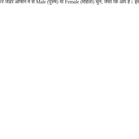
ेंडर ऑप्शन में से Male (पुरुष) या Female (महिला) चुनें, जैसा कि आप हैं। इ