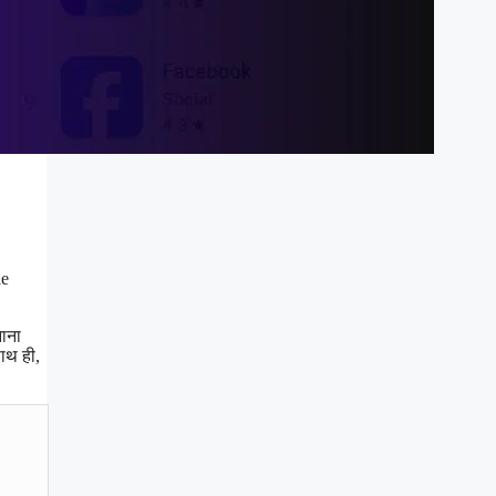
le
नाना
थ ही,