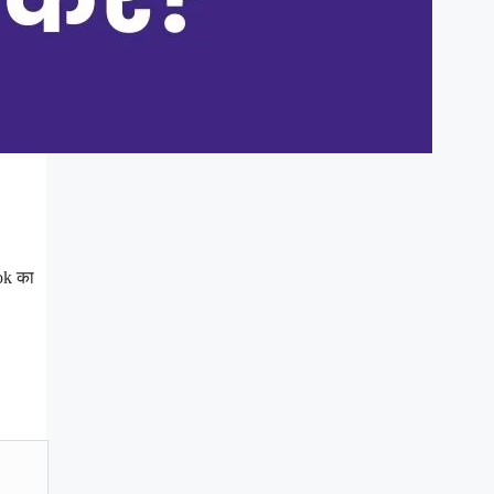
ok का