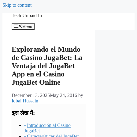
Skip to content
Tech Unpaid In
Menu
Explorando el Mundo
de Casino JugaBet: La
Ventaja del JugaBet
App en el Casino
JugaBet Online
December 13, 2025
May 24, 2016
by
Iqbal Hussain
इस लेख में:
Introducción al Casino
JugaBet
Características del JugaBet